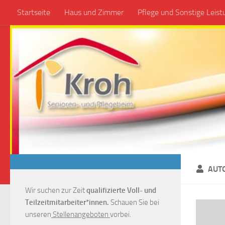
Startseite
Haus und Zimmer
Pflege und Sonstige Leis
Zum Inhalt springen
AUT
Wir suchen zur Zeit
qualifizierte Voll- und
Teilzeitmitarbeiter*innen.
Schauen Sie bei
unseren
Stellenangeboten
vorbei.