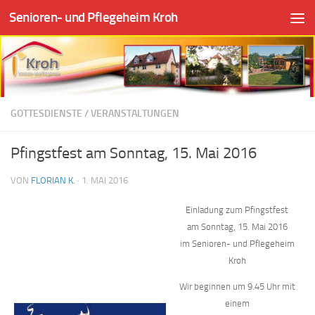
Senioren- und Pflegeheim Kroh
Zum Inhalt springen
GOTTESDIENSTE
/
VERANSTALTUNGEN
Pfingstfest am Sonntag, 15. Mai 2016
VON
FLORIAN K.
·
1. MAI 2016
Einladung zum Pfingstfest
am Sonntag, 15. Mai 2016
im Senioren- und Pflegeheim
Kroh
Wir beginnen um 9.45 Uhr mit
einem